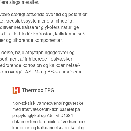
lere slags metaller.
være særligt ætsende over tid og potentielt
ket kredsløbssystem end almindeligt
ditiver neutraliserer glykolers naturlige
s til at forhindre korrosion, kalkdannelse/-
mer og tilhørende komponenter.
holdelse, høje afhjælpningsgebyrer og
sortiment af inhiberede frostvæsker
vedrørende korrosion og kalkdannelse/-
r, som overgår ASTM- og BS-standarderne.
Thermox FPG
Non-toksisk varmeoverføringsvæske
med frostvæskefunktion baseret på
propylenglykol og ASTM D1384-
dokumenterede inhibitorer vedrørende
korrosion og kalkdannelse/-afskalning