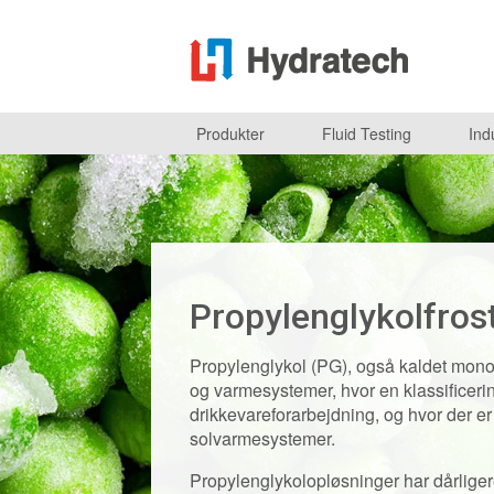
Produkter
Fluid Testing
Ind
Propylenglykolfro
Propylenglykol (PG), også kaldet monopr
og varmesystemer, hvor en klassificerin
drikkevareforarbejdning, og hvor der e
solvarmesystemer.
Propylenglykolopløsninger har dårlige