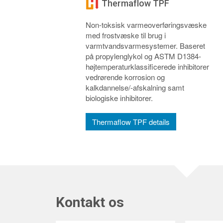
Thermaflow TPF
Non-toksisk varmeoverføringsvæske
med frostvæske til brug i
varmtvandsvarmesystemer. Baseret
på propylenglykol og ASTM D1384-
højtemperaturklassificerede inhibitorer
vedrørende korrosion og
kalkdannelse/-afskalning samt
biologiske inhibitorer.
Thermaflow TPF details
Kontakt os