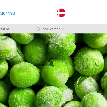
2364190
akt os
I hele verden