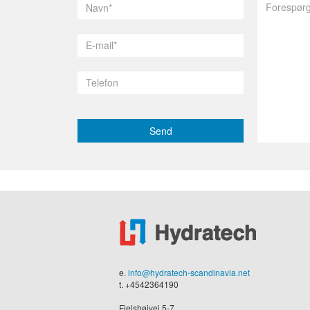
Send
e.
info@hydratech-scandinavia.net
t. +4542364190
Fjelshøjvej 5-7