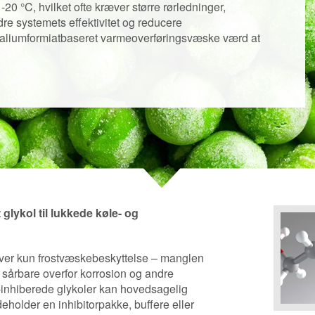
-20 °C, hvilket ofte kræver større rørledninger,
re systemets effektivitet og reducere
 kaliumformiatbaseret varmeoverføringsvæske værd at
glykol til lukkede køle- og
giver kun frostvæskebeskyttelse – manglen
r sårbare overfor korrosion og andre
e-inhiberede glykoler kan hovedsagelig
deholder en inhibitorpakke, buffere eller