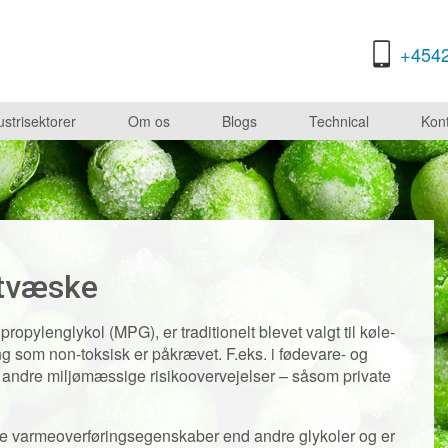
+454
ustrisektorer
Om os
Blogs
Technical
Kont
stvæske
opylenglykol (MPG), er traditionelt blevet valgt til køle-
g som non-toksisk er påkrævet. F.eks. i fødevare- og
r andre miljømæssige risikoovervejelser – såsom private
re varmeoverføringsegenskaber end andre glykoler og er