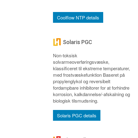
Coolflow NTP details
Solaris PGC
Non-toksisk
solvarmeoverføringsvæske,
klassificeret til ekstreme temperaturer,
med frostvæskefunktion Baseret på
propylenglykol og reversibelt
fordampbare inhibitorer for at forhindre
korrosion, kalkdannelse/-afskalning og
biologisk tilsmudsning.
Solaris PGC details