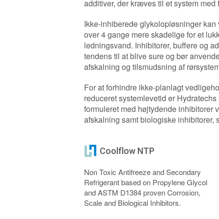
additiver, der kræves til et system med f
Ikke-inhiberede glykolopløsninger kan 
over 4 gange mere skadelige for et luk
ledningsvand. Inhibitorer, buffere og ad
tendens til at blive sure og bør anvende
afskalning og tilsmudsning af rørsyste
For at forhindre ikke-planlagt vedlige
reduceret systemlevetid er Hydratechs 
formuleret med højtydende inhibitorer 
afskalning samt biologiske inhibitore
Coolflow NTP
Non Toxic Antifreeze and Secondary
Refrigerant based on Propylene Glycol
and ASTM D1384 proven Corrosion,
Scale and Biological Inhibitors.